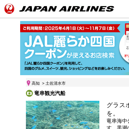
高知 > 土佐清水市
竜串観光汽船
グラス
を。
竜串海中
す。黒潮