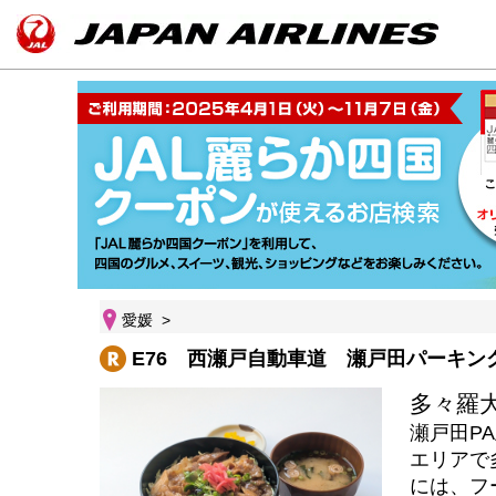
愛媛 >
E76 西瀬戸自動車道 瀬戸田パーキング
多々羅
瀬戸田P
エリアで
には、フ