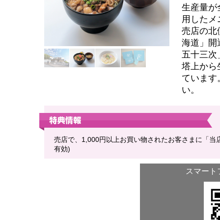
生産量が
用したメ
売店の北
海道」開
五十三次
塔上から
ています
い。
売店で、1,000円以上お買い物されたお客さまに「当
有効)
スマート